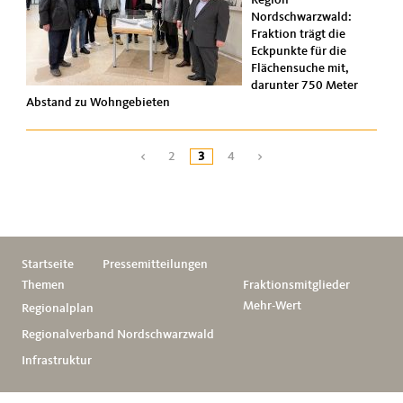
Nordschwarzwald:
Fraktion trägt die
Eckpunkte für die
Flächensuche mit,
darunter 750 Meter
Abstand zu Wohngebieten
<
2
3
4
>
Startseite
Pressemitteilungen
Themen
Fraktionsmitglieder
Mehr-Wert
Regionalplan
Regionalverband Nordschwarzwald
Infrastruktur