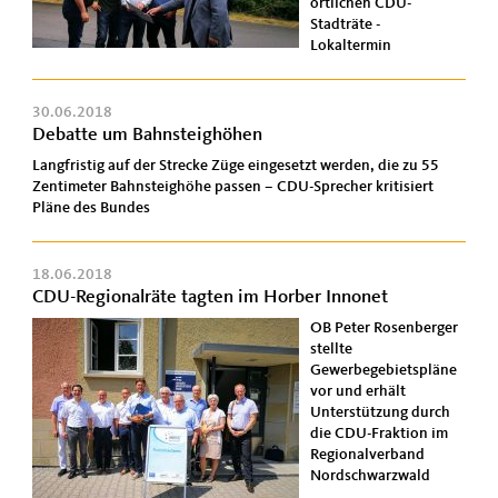
örtlichen CDU-
Stadträte -
Lokaltermin
30.06.2018
Debatte um Bahnsteighöhen
Langfristig auf der Strecke Züge eingesetzt werden, die zu 55
Zentimeter Bahnsteighöhe passen – CDU-Sprecher kritisiert
Pläne des Bundes
18.06.2018
CDU-Regionalräte tagten im Horber Innonet
OB Peter Rosenberger
stellte
Gewerbegebietspläne
vor und erhält
Unterstützung durch
die CDU-Fraktion im
Regionalverband
Nordschwarzwald