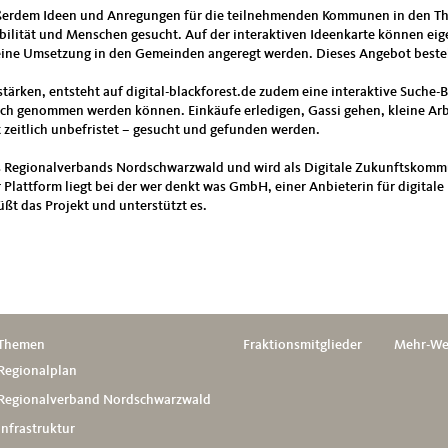
ßerdem Ideen und Anregungen für die teilnehmenden Kommunen in den T
bilität und Menschen gesucht. Auf der interaktiven Ideenkarte können ei
ine Umsetzung in den Gemeinden angeregt werden. Dieses Angebot besteht
ärken, entsteht auf digital-blackforest.de zudem eine interaktive Suche-B
ruch genommen werden können. Einkäufe erledigen, Gassi gehen, kleine Ar
 zeitlich unbefristet – gesucht und gefunden werden.
 des Regionalverbands Nordschwarzwald und wird als Digitale Zukunftsk
Plattform liegt bei der wer denkt was GmbH, einer Anbieterin für digitale
t das Projekt und unterstützt es.
Themen
Fraktionsmitglieder
Mehr-We
Regionalplan
Regionalverband Nordschwarzwald
Infrastruktur