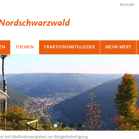
Kontakt
 Nordschwarzwald
EN
THEMEN
FRAKTIONSMITGLIEDER
MEHR-WERT
rest mit Maßnahmenpaket zur Bürgerbeteiligung