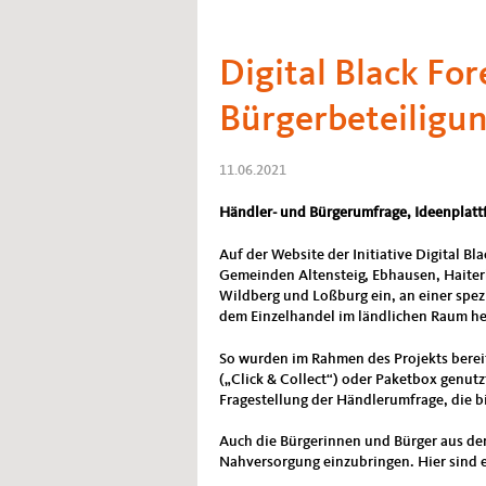
Digital Black F
Bürgerbeteiligu
11.06.2021
Händler- und Bürgerumfrage, Ideenplattf
Auf der Website der Initiative Digital B
Gemeinden Altensteig, Ebhausen, Haiterb
Wildberg und Loßburg ein, an einer spez
dem Einzelhandel im ländlichen Raum h
So wurden im Rahmen des Projekts bereits
(„Click & Collect“) oder Paketbox genut
Fragestellung der Händlerumfrage, die bi
Auch die Bürgerinnen und Bürger aus de
Nahversorgung einzubringen. Hier sind e