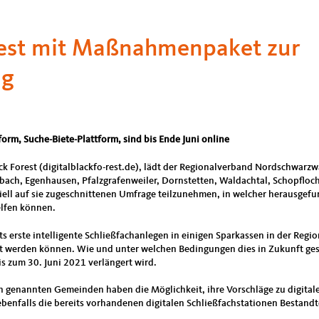
orest mit Maßnahmenpaket zur
ng
orm, Suche-Biete-Plattform, sind bis Ende Juni online
lack Forest (digitalblackfo-rest.de), lädt der Regionalverband Nordschwar
ach, Egenhausen, Pfalzgrafenweiler, Dornstetten, Waldachtal, Schopfloch,
iell auf sie zugeschnittenen Umfrage teilzunehmen, in welcher herausgef
elfen können.
 erste intelligente Schließfachanlegen in einigen Sparkassen in der Region
zt werden können. Wie und unter welchen Bedingungen dies in Zukunft gesch
s zum 30. Juni 2021 verlängert wird.
n genannten Gemeinden haben die Möglichkeit, ihre Vorschläge zu digital
benfalls die bereits vorhandenen digitalen Schließfachstationen Bestandt